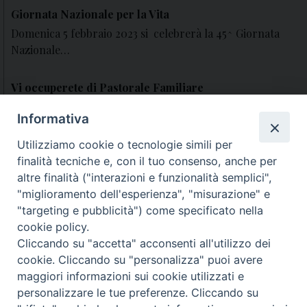
Giornata Nazionale per la Vita
Domenica 5 febbraio 2023 si celebrerà la 45^ Giornata
Nazionale…
Vi occuperete di Pastorale Familiare
I Padri sinodali hanno insistito sul fatto che le famiglie…
Informativa
X Incontro Mondiale delle Famiglie
Utilizziamo cookie o tecnologie simili per
finalità tecniche e, con il tuo consenso, anche per
Buongiorno a tutti, il Centro Diocesano di Pastorale…
altre finalità ("interazioni e funzionalità semplici",
"miglioramento dell'esperienza", "misurazione" e
Giornata per la Vita
"targeting e pubblicità") come specificato nella
L’ufficio di Pastorale familiare e l’associazioni Movimento
cookie policy.
per la Vita…
Cliccando su "accetta" acconsenti all'utilizzo dei
cookie. Cliccando su "personalizza" puoi avere
maggiori informazioni sui cookie utilizzati e
archivio documenti
personalizzare le tue preferenze. Cliccando su