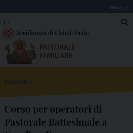
S
Menu
k
i
f
p
t
a
o
c
c
e
o
n
b
t
o
DOCUMENTI
e
o
n
t
k
Corso per operatori di
Pastorale Battesimale a