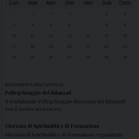
Lun
Mar
Mer
Gio
Ven
Sab
Dom
27
28
29
30
31
1
2
3
4
5
6
7
8
9
10
11
12
13
14
15
16
17
18
19
20
21
22
23
24
25
26
27
28
29
30
31
1
2
3
4
5
6
DOCUMENTI DELL'UFFICIO
Pellegrinaggio dei fidanzati
Il tradizionale Pellegrinaggio diocesano dei fidanzati
con il nostro arcivescovo…
Giornata di Spiritualità e di Formazione
Giornata di Spiritualità e di Formazione organizzata